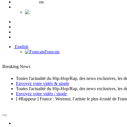
Se connecter
ou
Créer un compte
English
Français
10K
689
337
English
Français
Breaking News
Toutes l'actualité du Hip-Hop/Rap, des news exclusives, les d
Envoyez votre vidéo & single
Toutes l'actualité du Hip-Hop/Rap, des news exclusives, les d
Envoyez votre vidéo / single
[ #Rappeur ] France : Werenoi, l’artiste le plus écouté de Fran
Accueil