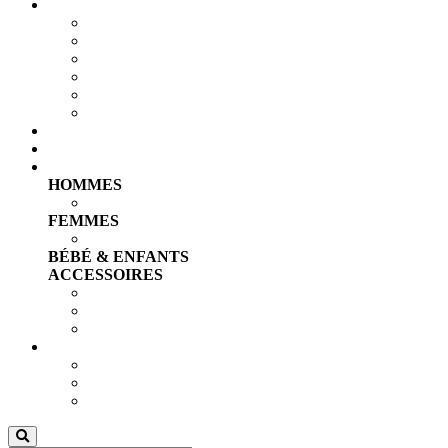
ACTUS RAP
Singles
Clips Vidéos
Freestyles
Chansons
Animations
Talents RC
Compilations
TOP 30
Boutique
HOMMES
T-shirts & Débardeurs
FEMMES
T-shirts & Débardeurs
BÉBÉ & ENFANTS
ACCESSOIRES
Casquettes, Bonnets & Chaussettes
Chaînes, Grillz & Bagues
Boucles d'oreilles & Bracelets
PRO
Envoyez votre vidéo/single
Publicité
Nous rejoindre