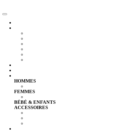
Accueil
ACTUS RAP
Singles
Clips Vidéos
Freestyles
Chansons
Animations
Talents RC
Compilations
TOP 30
Boutique
HOMMES
T-shirts & Débardeurs
FEMMES
T-shirts & Débardeurs
BÉBÉ & ENFANTS
ACCESSOIRES
Casquettes, Bonnets & Chaussettes
Chaînes, Grillz & Bagues
Boucles d'oreilles & Bracelets
PRO