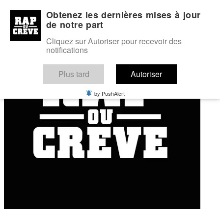
Mon profil
Mes favoris
Forum
Obtenez les dernières mises à jour
de notre part
Cliquez sur Autoriser pour recevoir des
notifications
Plus tard
Autoriser
by PushAlert